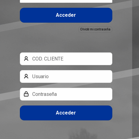
Acceder
Olvidé mi contraseña
Cód.
Cliente
Usuario
Clave
Acceder