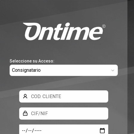
Seleccione su Acceso:
Cód.
Cliente
NIF/CIF
Fecha
Alta